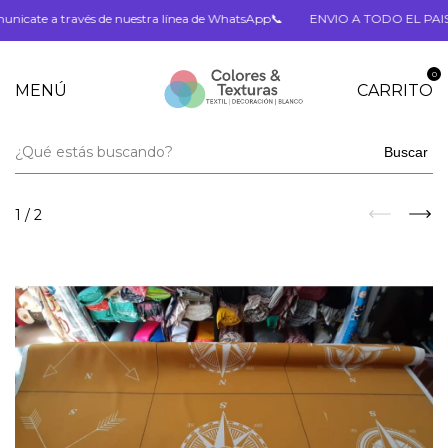
e a través de nuestra línea de WhatsApp📞
ENVIO A TODO EL PAIS 🎁❤️
0
MENÚ
CARRITO
Buscar
1
/
2