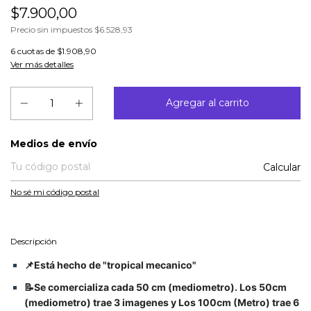
$7.900,00
Precio sin impuestos
$6.528,93
6
cuotas de
$1.908,90
Ver más detalles
Entregas para el CP:
Medios de envío
Calcular
No sé mi código postal
Descripción
📌Está hecho de "tropical mecanico"
📝Se comercializa cada 50 cm (mediometro). Los 50cm
(mediometro) trae 3 imagenes y Los 100cm (Metro) trae 6