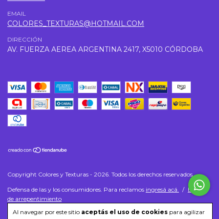
EMAIL
COLORES_TEXTURAS@HOTMAIL.COM
DIRECCIÓN
AV. FUERZA AEREA ARGENTINA 2417, X5010 CÓRDOBA
Copyright Colores y Texturas - 2026. Todos los derechos reservados.
Defensa de las y los consumidores. Para reclamos
ingresá acá.
/
Botón
de arrepentimiento
Al navegar por este sitio
aceptás el uso de cookies
para agilizar