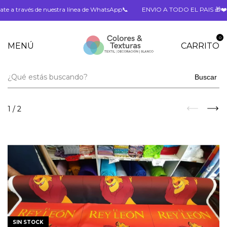
a través de nuestra línea de WhatsApp📞
ENVIO A TODO EL PAIS 🎁❤️
0
MENÚ
CARRITO
Buscar
1
/
2
SIN STOCK