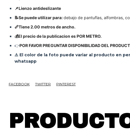
📌Lienzo antideslizante
📝Se puede utilizar para:
d
ebajo de pantuflas, alfombras, 
📏Tiene 2.00 metros de ancho.
💰El precio de la publicacion es POR METRO.
👉
POR FAVOR PREGUNTAR DISPONIBILIDAD DEL PRODUC
⚠️
El color de la foto puede variar al producto en p
whatsapp
FACEBOOK
TWITTER
PINTEREST
PRODUCTO