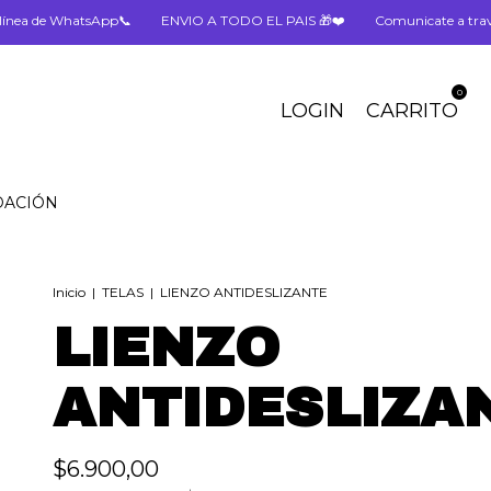
atsApp📞
ENVIO A TODO EL PAIS 🎁❤️
Comunicate a través de nuestr
0
LOGIN
CARRITO
DACIÓN
Inicio
|
TELAS
|
LIENZO ANTIDESLIZANTE
LIENZO
ANTIDESLIZA
$6.900,00