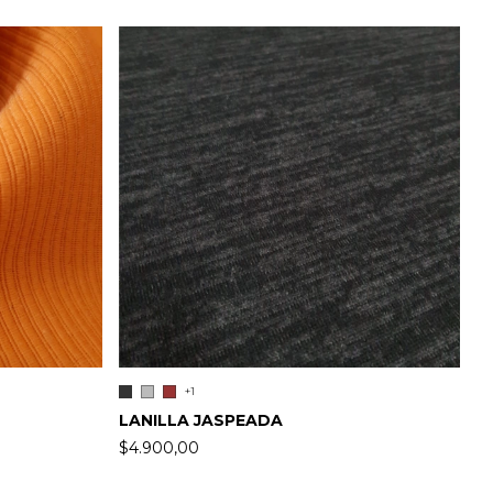
+1
LANILLA JASPEADA
P
$4.900,00
$