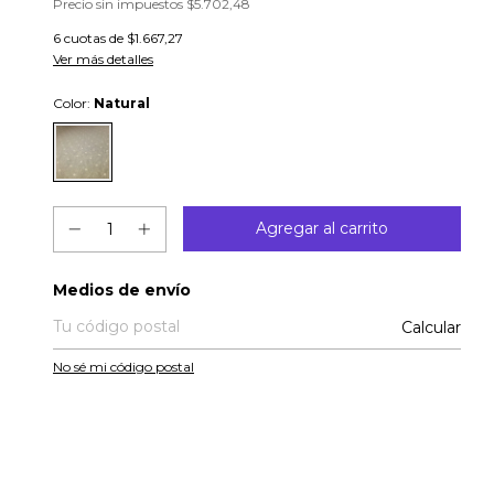
Precio sin impuestos
$5.702,48
6
cuotas de
$1.667,27
Ver más detalles
Color:
Natural
Entregas para el CP:
Medios de envío
Calcular
No sé mi código postal