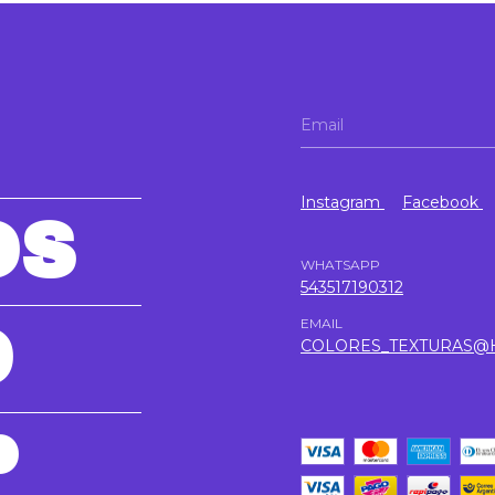
Instagram
Facebook
OS
WHATSAPP
543517190312
EMAIL
O
COLORES_TEXTURAS@
P