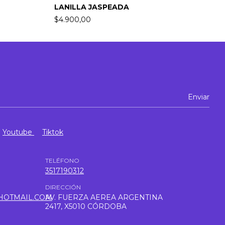
LANILLA JASPEADA
J
$4.900,00
$
Youtube
Tiktok
TELÉFONO
3517190312
DIRECCIÓN
HOTMAIL.COM
AV. FUERZA AEREA ARGENTINA
2417, X5010 CÓRDOBA