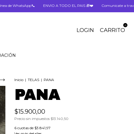
sApp📞
ENVIO A TODO EL PAIS 🎁❤️
Comunicate a través de nuestra 
0
LOGIN
CARRITO
DACIÓN
Inicio
|
TELAS
|
PANA
PANA
$15.900,00
Precio sin impuestos
$13.140,50
6
cuotas de
$3.841,97
Ver más detalles