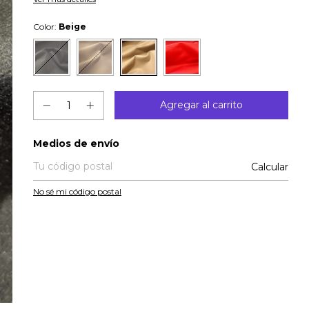
Color:
Beige
Entregas para el CP:
Medios de envío
Calcular
No sé mi código postal