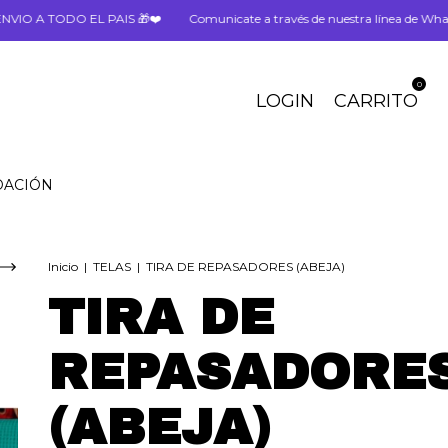
PAIS 🎁❤️
Comunicate a través de nuestra línea de WhatsApp📞
ENVI
0
LOGIN
CARRITO
DACIÓN
Inicio
|
TELAS
|
TIRA DE REPASADORES (ABEJA)
TIRA DE
REPASADORE
(ABEJA)