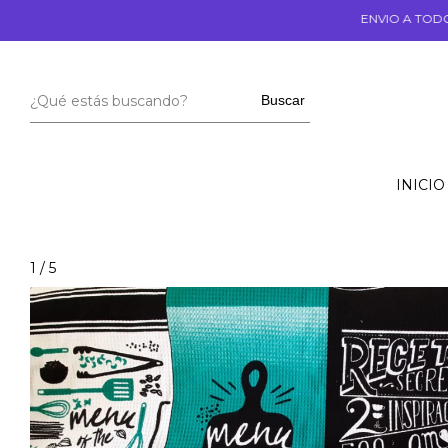
ENVIO A TODO EL PAIS 🎁❤️
Buscar
INICIO
1
/
5