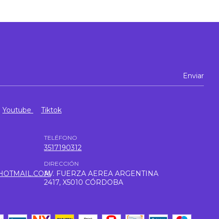
$
Youtube
Tiktok
TELÉFONO
3517190312
DIRECCIÓN
HOTMAIL.COM
AV. FUERZA AEREA ARGENTINA
2417, X5010 CÓRDOBA